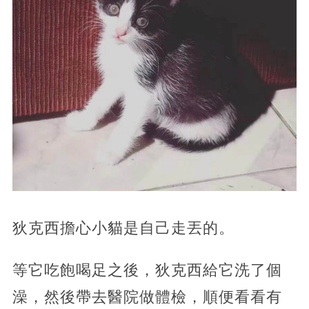
狄克西擔心小貓是自己走丟的。
等它吃飽喝足之後，狄克西給它洗了個
澡，然後帶去醫院做體檢，順便看看有