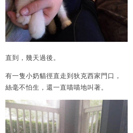
直到，幾天過後。
有一隻小奶貓徑直走到狄克西家門口，
絲毫不怕生，還一直喵喵地叫著。