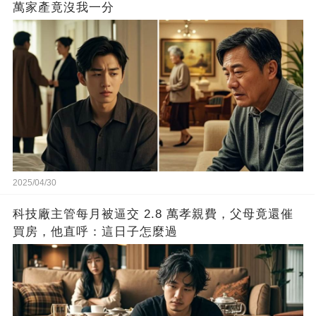
萬家產竟沒我一分
2025/04/30
科技廠主管每月被逼交 2.8 萬孝親費，父母竟還催
買房，他直呼：這日子怎麼過