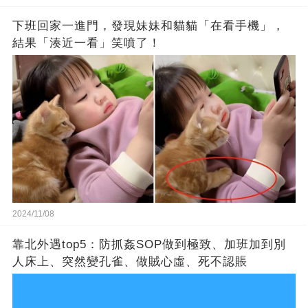
下班回家一進門，發現妹妹和貓貓「在看手機」，
結果「湊近一看」笑噴了！
2024/11/08
靠北外遇top5：防抓姦SOP做到極致、加班加到別
人床上、突然變孔雀、做賊心虛、死不認賬