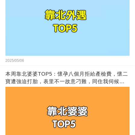
2025/05/06
本周靠北婆婆TOP5：懷孕八個月拒給產檢費，懷二
寶遭強迫打胎，表里不一故意刁難，同住我伺候全
家， 「我」 年薪百萬遭嫌棄