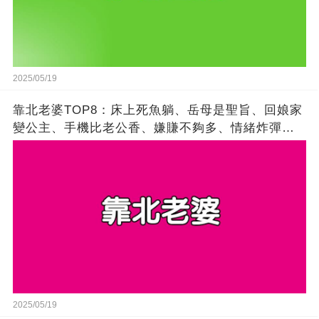
2025/05/19
靠北老婆TOP8：床上死魚躺、岳母是聖旨、回娘家
變公主、手機比老公香、嫌賺不夠多、情緒炸彈
客、閨蜜最優先、雙標購物狂
2025/05/19