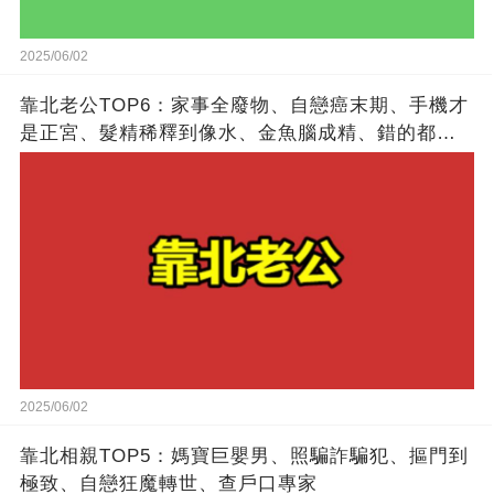
2025/06/02
靠北老公TOP6：家事全廢物、自戀癌末期、手機才
是正宮、髮精稀釋到像水、金魚腦成精、錯的都是
別人
2025/06/02
靠北相親TOP5：媽寶巨嬰男、照騙詐騙犯、摳門到
極致、自戀狂魔轉世、查戶口專家