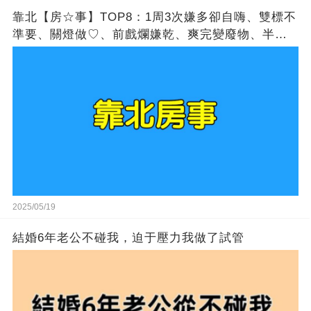
靠北【房☆事】TOP8：1周3次嫌多卻自嗨、雙標不
準要、關燈做♡、前戲爛嫌乾、爽完變廢物、半夜強
補陽、罵髒卻訂閱、嫌垂卻肥宅
2025/05/19
結婚6年老公不碰我，迫于壓力我做了試管