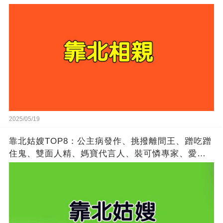
2025/05/19
靠北姑嫂TOP8：公主病發作、挑撥離間王、蹭吃蹭
住鬼、雙面人精、媽寶代言人、裝可憐專家、愛比
較狂魔、搶功勞冠軍