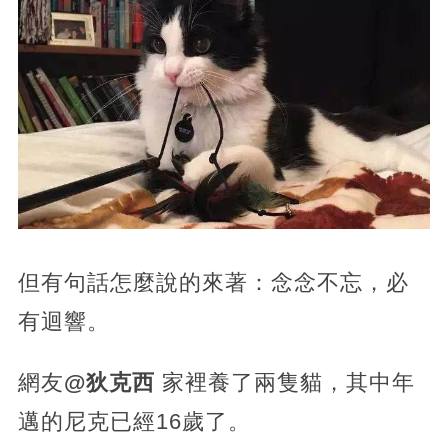
但有句話怎麼說的來著：念念不忘，必
有迴響。
網友
@
狄克西
家裡養了兩隻貓，其中年
邁的尼克已經16歲了。