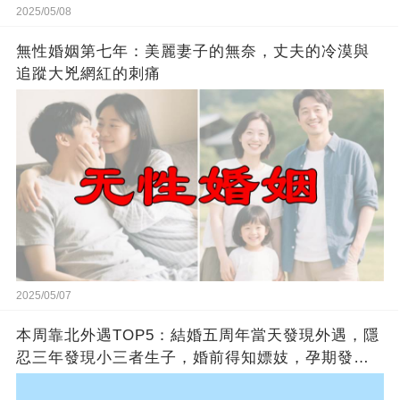
2025/05/08
無性婚姻第七年：美麗妻子的無奈，丈夫的冷漠與
追蹤大兇網紅的刺痛
2025/05/07
本周靠北外遇TOP5：結婚五周年當天發現外遇，隱
忍三年發現小三者生子，婚前得知嫖妓，孕期發現
丈夫還愛前任，愛慕女同事