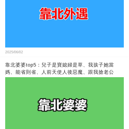
2025/06/02
靠北婆婆top5：兒子是寶媳婦是草​​、我孩子她當
媽、能省則省、人前天使人後惡魔​​、跟我搶老公