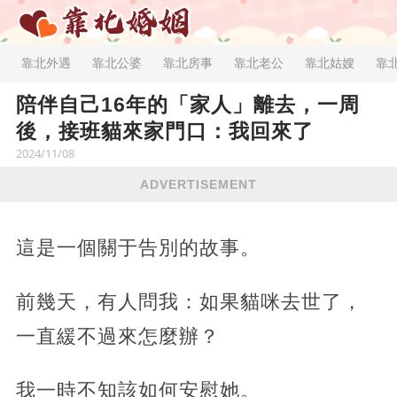
靠北外遇
靠北公婆
靠北房事
靠北老公
靠北姑嫂
靠
陪伴自己16年的「家人」離去，一周
後，接班貓來家門口：我回來了
2024/11/08
ADVERTISEMENT
這是一個關于告別的故事。
前幾天，有人問我：如果貓咪去世了，
一直緩不過來怎麼辦？
我一時不知該如何安慰她。