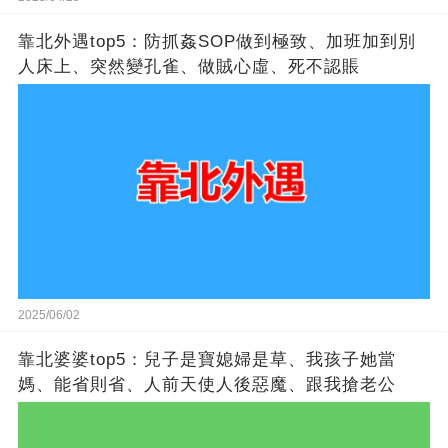
靠北外遇top5：防抓姦SOP做到極致、加班加到別
人床上、突然變孔雀、做賊心虛、死不認賬
2025/06/02
靠北婆婆top5：兒子是寶媳婦是草​​、我孩子她當
媽、能省則省、人前天使人後惡魔​​、跟我搶老公