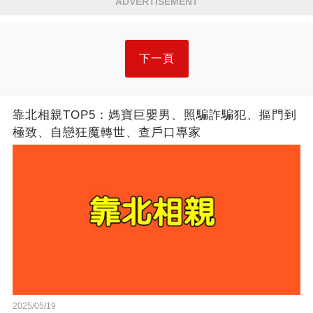
ADVERTISEMENT
下一頁
靠北相親TOP5：媽寶巨嬰男、照騙詐騙犯、摳門到
極致、自戀狂魔轉世、查戶口專家
2025/05/19