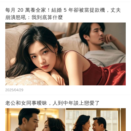
每月 20 萬養全家！結婚 5 年卻被當提款機，丈夫
崩潰怒吼：我到底算什麼
2025/04/29
老公和女同事曖昧，人到中年談上戀愛了