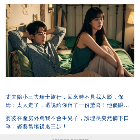
丈夫陪小三去瑞士旅行，回來時不見我人影，保
姆：太太走了，還說給你留了一份驚喜！他傻眼
了！
婆婆在產房外罵我不會生兒子，護理長突然摘下口
罩，婆婆當場後退三步！