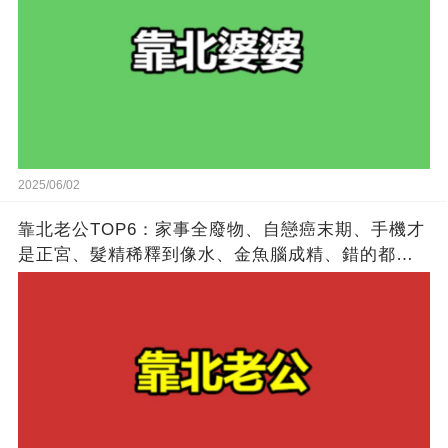
2025/06/02
靠北老公TOP6：家事全廢物、自戀癌末期、手機才
是正宮、髮精稀釋到像水、金魚腦成精、錯的都是
別人