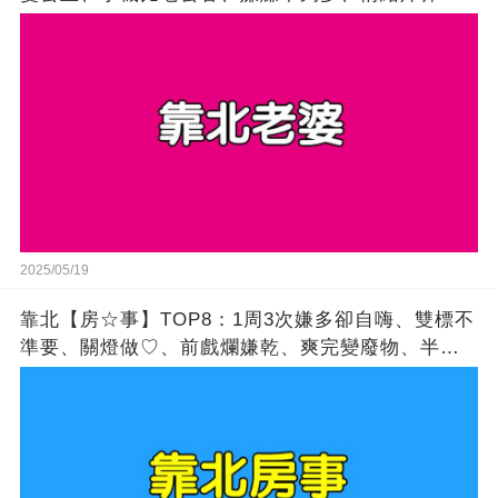
客、閨蜜最優先、雙標購物狂
2025/05/19
靠北【房☆事】TOP8：1周3次嫌多卻自嗨、雙標不
準要、關燈做♡、前戲爛嫌乾、爽完變廢物、半夜強
補陽、罵髒卻訂閱、嫌垂卻肥宅