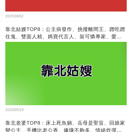
2025/06/02
靠北姑嫂TOP8：公主病發作、挑撥離間王、蹭吃蹭
住鬼、雙面人精、媽寶代言人、裝可憐專家、愛比
較狂魔、搶功勞冠軍
2025/05/19
靠北老婆TOP8：床上死魚躺、岳母是聖旨、回娘家
變公主、手機比老公香、嫌賺不夠多、情緒炸彈