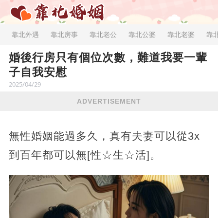
靠北外遇
靠北房事
靠北老公
靠北公婆
靠北老婆
靠
婚後行房只有個位次數，難道我要一輩
子自我安慰
2025/04/29
ADVERTISEMENT
無性婚姻能過多久，真有夫妻可以從3x
到百年都可以無[性☆生☆活]。