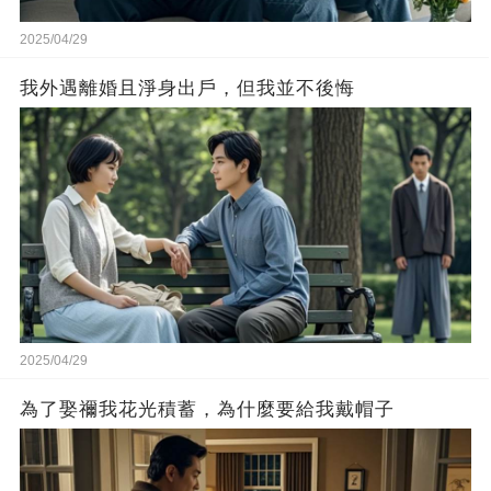
2025/04/29
我外遇離婚且淨身出戶，但我並不後悔
2025/04/29
為了娶禰我花光積蓄，為什麼要給我戴帽子