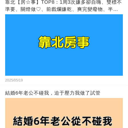
靠北【房☆事】TOP8：1周3次嫌多卻自嗨、雙標不
準要、關燈做♡、前戲爛嫌乾、爽完變廢物、半夜強
補陽、罵髒卻訂閱、嫌垂卻肥宅
2025/05/19
結婚6年老公不碰我，迫于壓力我做了試管