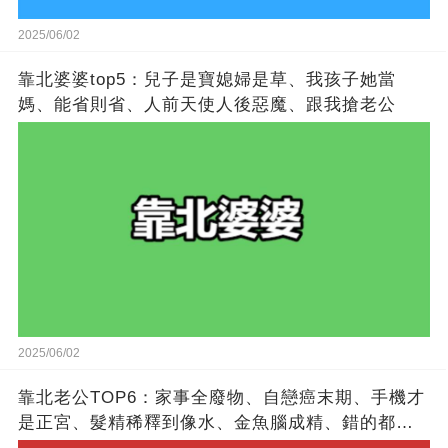
2025/06/02
靠北婆婆top5：兒子是寶媳婦是草​​、我孩子她當
媽、能省則省、人前天使人後惡魔​​、跟我搶老公
2025/06/02
靠北老公TOP6：家事全廢物、自戀癌末期、手機才
是正宮、髮精稀釋到像水、金魚腦成精、錯的都是
別人