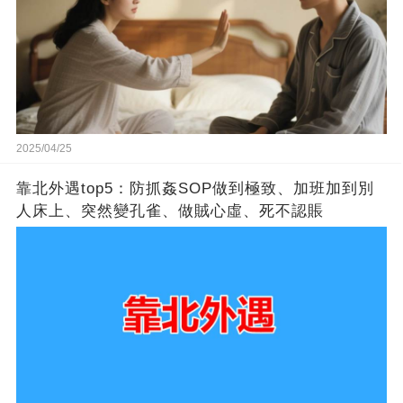
2025/04/25
靠北外遇top5：防抓姦SOP做到極致、加班加到別
人床上、突然變孔雀、做賊心虛、死不認賬