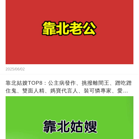
2025/06/02
靠北姑嫂TOP8：公主病發作、挑撥離間王、蹭吃蹭
住鬼、雙面人精、媽寶代言人、裝可憐專家、愛比
較狂魔、搶功勞冠軍