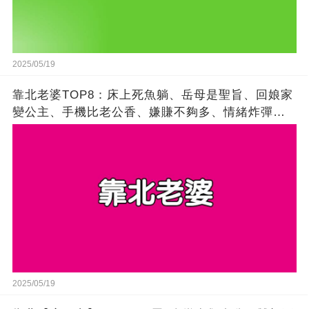
2025/05/19
靠北老婆TOP8：床上死魚躺、岳母是聖旨、回娘家
變公主、手機比老公香、嫌賺不夠多、情緒炸彈
客、閨蜜最優先、雙標購物狂
2025/05/19