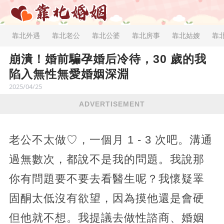
靠北外遇
靠北老公
靠北公婆
靠北房事
靠北姑嫂
靠
崩潰！婚前騙孕婚后冷待，30 歲的我
陷入無性無愛婚姻深淵
2025/04/25
ADVERTISEMENT
老公不太做♡，一個月 1 - 3 次吧。溝通
過無數次，都說不是我的問題。我說那
你有問題要不要去看醫生呢？我懷疑睪
固酮太低沒有欲望，因為摸他還是會硬
但他就不想。我提議去做性諮商、婚姻