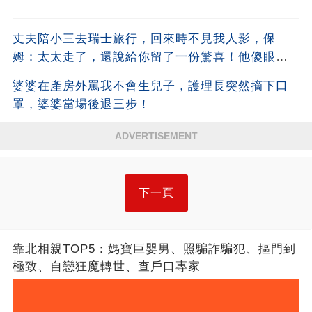
丈夫陪小三去瑞士旅行，回來時不見我人影，保
姆：太太走了，還說給你留了一份驚喜！他傻眼
了！
婆婆在產房外罵我不會生兒子，護理長突然摘下口
罩，婆婆當場後退三步！
ADVERTISEMENT
下一頁
靠北相親TOP5：媽寶巨嬰男、照騙詐騙犯、摳門到
極致、自戀狂魔轉世、查戶口專家